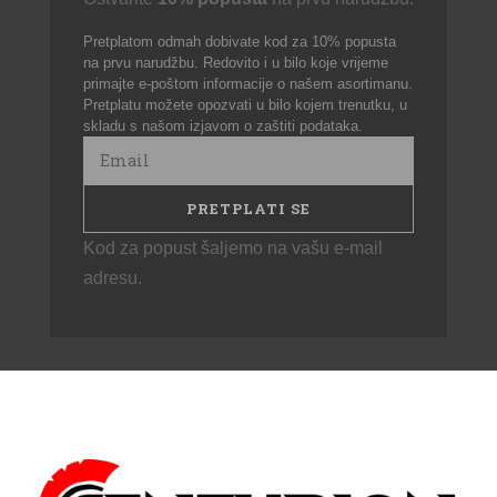
Pretplatom odmah dobivate kod za 10% popusta
na prvu narudžbu. Redovito i u bilo koje vrijeme
primajte e-poštom informacije o našem asortimanu.
Pretplatu možete opozvati u bilo kojem trenutku, u
skladu s našom izjavom o zaštiti podataka.
Kod za popust šaljemo na vašu e-mail
adresu.