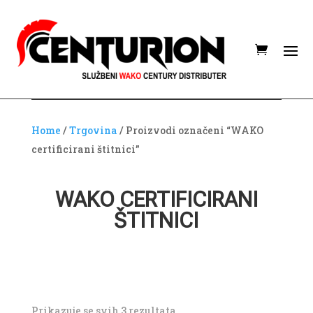
Home
/
Trgovina
/ Proizvodi označeni “WAKO
certificirani štitnici”
WAKO CERTIFICIRANI
ŠTITNICI
Poredano
Prikazuje se svih 3 rezultata