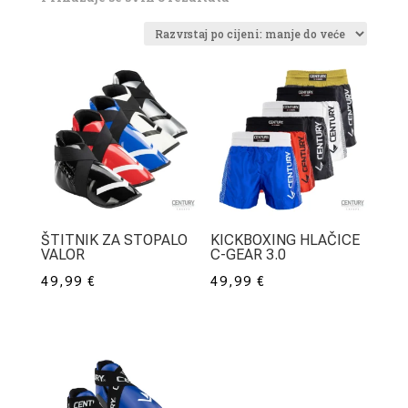
po
cijeni:
od
niske
do
visoke
ŠTITNIK ZA STOPALO
KICKBOXING HLAČICE
VALOR
C-GEAR 3.0
49,99
€
49,99
€