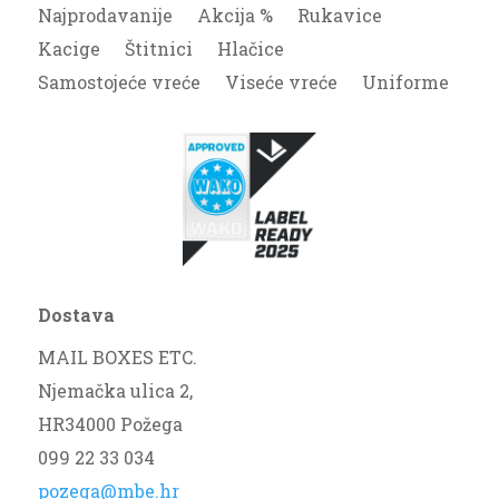
Najprodavanije
Akcija %
Rukavice
Kacige
Štitnici
Hlačice
Samostojeće vreće
Viseće vreće
Uniforme
Dostava
MAIL BOXES ETC.
Njemačka ulica 2,
HR34000 Požega
099 22 33 034
pozega@mbe.hr