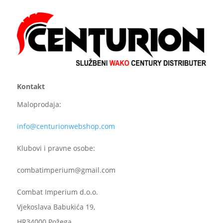
Kontakt
Maloprodaja:
info@centurionwebshop.com
Klubovi i pravne osobe:
combatimperium@gmail.com
Combat Imperium d.o.o.
Vjekoslava Babukića 19,
HR34000 Požega