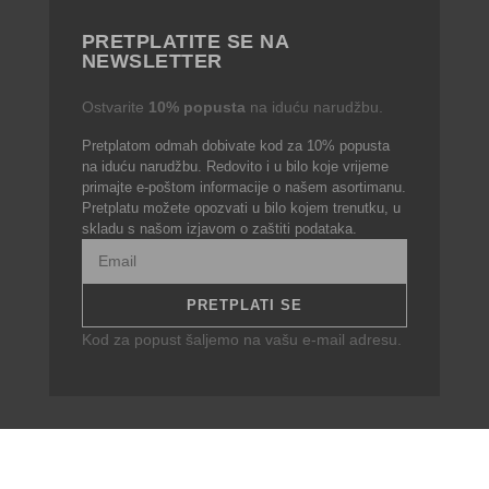
PRETPLATITE SE NA
NEWSLETTER
Ostvarite
10% popusta
na iduću narudžbu.
Pretplatom odmah dobivate kod za 10% popusta
na iduću narudžbu. Redovito i u bilo koje vrijeme
primajte e-poštom informacije o našem asortimanu.
Pretplatu možete opozvati u bilo kojem trenutku, u
skladu s našom izjavom o zaštiti podataka.
Kod za popust šaljemo na vašu e-mail adresu.