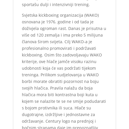
sportašu dulji i intenzivniji trening.
Svjetska kickboxing organizacija (WAKO)
osnovana je 1976. godine i od tada je
doživjela ogroman rast. Danas je prisutna u
više od 120 zemalja i ima preko 5 milijuna
članova širom svijeta. Cilj WAKO-a je
profesionalno promovirati i podržavati
kickboxing. Osim što zadovoljavaju WAKO
kriterije, ove hlače jamče visoku razinu
udobnosti koja će vas podržati tijekom
treninga. Prilikom sudjelovanja u WAKO
borbi morate obratiti pozornost na boju
svojih hlačica. Pravila nalažu da boja
hlačica mora biti kontrastna boji kuta u
kojem se nalazite te se ne smije podudarati
s bojom protivnika ili suca. Hlače su
dugotrajne, izdržljive i jednostavne za
održavanje. Century logo na prednjoj i
bočnim stranama daje im prepoznatljiv