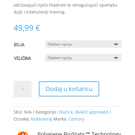
održavajući tijelo hladnim te omogućujući sportašu
dulji i intenzivniji trening.
49,99
€
BOJA
VELIČINA
KICKBOXING
Dodaj u košaricu
HLAČICE
C-
GEAR
COMPETITION
SKU:
N/A
Kategorije:
Hlačice
,
WAKO approved
KOLIČINA
Oznaka:
kickboxing
Marka:
Century
Polygiene BioStatic™ Technology